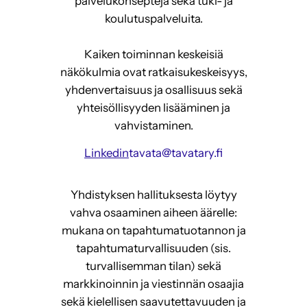
palvelukonsepteja sekä tuki- ja
koulutuspalveluita.
Kaiken toiminnan keskeisiä
näkökulmia ovat ratkaisukeskeisyys,
yhdenvertaisuus ja osallisuus sekä
yhteisöllisyyden lisääminen ja
vahvistaminen.
Linkedin
tavata@tavatary.fi
Yhdistyksen hallituksesta löytyy
vahva osaaminen aiheen äärelle:
mukana on tapahtumatuotannon ja
tapahtumaturvallisuuden (sis.
turvallisemman tilan) sekä
markkinoinnin ja viestinnän osaajia
sekä kielellisen saavutettavuuden ja